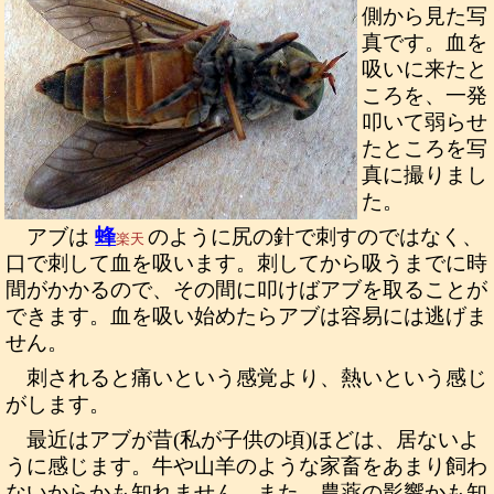
側から見た写
真です。血を
吸いに来たと
ころを、一発
叩いて弱らせ
たところを写
真に撮りまし
た。
アブは
蜂
のように尻の針で刺すのではなく、
楽天
口で刺して血を吸います。刺してから吸うまでに時
間がかかるので、その間に叩けばアブを取ることが
できます。血を吸い始めたらアブは容易には逃げま
せん。
刺されると痛いという感覚より、熱いという感じ
がします。
最近はアブが昔(私が子供の頃)ほどは、居ないよ
うに感じます。牛や山羊のような家畜をあまり飼わ
ないからかも知れません。また、農薬の影響かも知