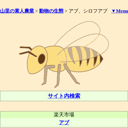
山里の素人農業
>
動物の生態
>
アブ、シロフアブ
▼Menu
サイト内検索
楽天市場
アブ