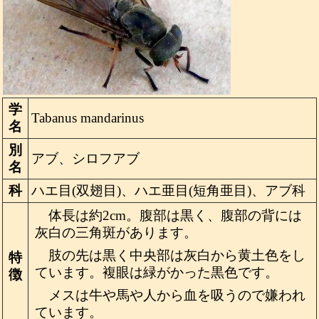
学
Tabanus mandarinus
名
別
アブ、シロフアブ
名
科
ハエ目(双翅目)、ハエ亜目(短角亜目)、アブ科
体長は約2cm。腹部は黒く、腹部の背には
灰白の三角斑があります。
肢の先は黒く中央部は灰白から黄土色をし
特
ています。複眼は緑がかった黒色です。
徴
メスは牛や馬や人から血を吸うので嫌われ
ています。