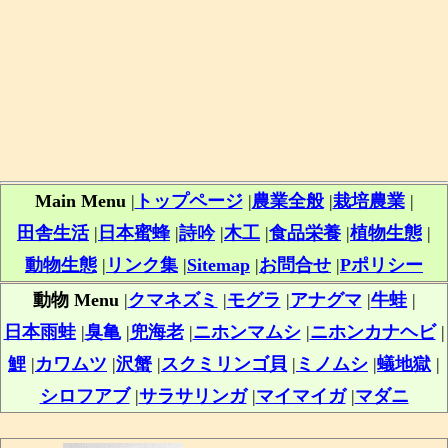
Main Menu
|
トップページ
|
農業全般
|
栽培農業
|
田舎生活
|
日本蜜蜂
|
詩吟
|
木工
|
食品栄養
|
植物生態
|
動物生態
|
リンク集
|
Sitemap
|
お問合せ
|
Pポリシー
動物 Menu
|
クマネズミ
|
モグラ
|
アナグマ
|
牛蛙
|
日本雨蛙
|
臭亀
|
兜海老
|
ニホンマムシ
|
ニホンカナヘビ
|
鯉
|
カワムツ
|
沢蟹
|
スクミリンゴ貝
|
ミノムシ
|
蟻地獄
|
シロフアブ
|
サラサリンガ
|
マイマイガ
|
マダニ