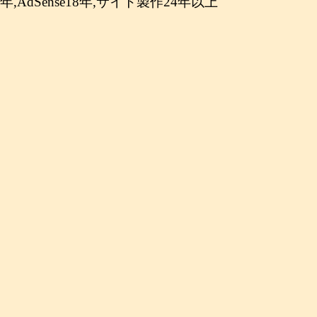
年,AdSense18年,サイト製作24年以上