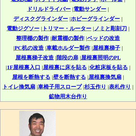
ドリルドライバー
|
電動サンダー
|
ディスクグラインダー
|
ホビーグラインダー
|
電動ジグソー
|
トリマー・ルーター
|
ノミと彫刻刀
|
整理棚の製作
|
耐震棚の製作
|
ベッドの改造
|
PC机の改造
|
車載ホルダー製作
|
屋根裏梯子
|
屋根裏梯子改造
|
階段の扉
|
屋根裏照明のPL
|
1F屋根裏入口
|
屋根裏に床を貼る
|
化粧床板を貼る
|
屋根を断熱する
|
壁を断熱する
|
屋根裏換気扇
|
トイレ換気扇
|
車椅子用スロープ
|
杉玉作り
|
表札作り
|
鉱物用木台作り