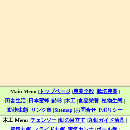
Main Menu
|
トップページ
|
農業全般
|
栽培農業
|
田舎生活
|
日本蜜蜂
|
詩吟
|
木工
|
食品栄養
|
植物生態
|
動物生態
|
リンク集
|
Sitemap
|
お問合せ
|
Pポリシー
木工 Menu
|
チェンソー
|
鋸の目立て
|
丸鋸ガイド治具
|
電気丸鋸
|
スライド丸鋸
|
電気カンナ
|
ボール盤
|