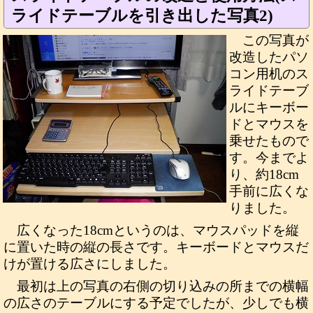
ライドテーブルを引き出した写真2)
この写真が
改造したパソ
コン用机のス
ライドテーブ
ルにキーボー
ドとマウスを
乗せたもので
す。今までよ
り、約18cm
手前に広くな
りました。
広くなった18cmというのは、マウスパッドを縦
に置いた時の縦の長さです。キーボードとマウスだ
けが置ける広さにしました。
最初は上の写真の右側の切り込みの所までの横幅
の広さのテーブルにする予定でしたが、少しでも横