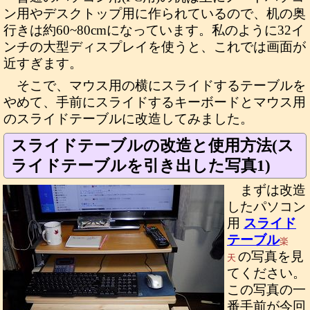
ン用やデスクトップ用に作られているので、机の奥
行きは約60~80cmになっています。私のように32イ
ンチの大型ディスプレイを使うと、これでは画面が
近すぎます。
そこで、マウス用の横にスライドするテーブルを
やめて、手前にスライドするキーボードとマウス用
のスライドテーブルに改造してみました。
スライドテーブルの改造と使用方法(ス
ライドテーブルを引き出した写真1)
まずは改造
したパソコン
用
スライド
テーブル
楽
の写真を見
天
てください。
この写真の一
番手前が今回