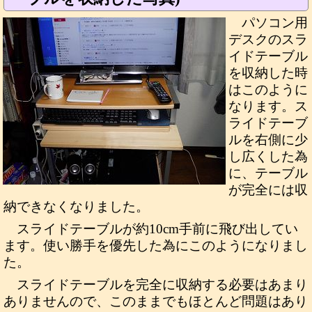
パソコン用
デスクのスラ
イドテーブル
を収納した時
はこのように
なります。ス
ライドテーブ
ルを右側に少
し広くした為
に、テーブル
が完全には収
納できなくなりました。
スライドテーブルが約10cm手前に飛び出してい
ます。使い勝手を優先した為にこのようになりまし
た。
スライドテーブルを完全に収納する必要はあまり
ありませんので、このままでもほとんど問題はあり