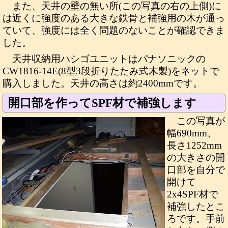
また、天井の壁の無い所(この写真の右の上側)に
は近くに強度のある大きな鉄骨と補強用の木が通っ
ていて、強度には全く問題のないことが確認できま
した。
天井収納用ハシゴユニットはパナソニックの
CW1816-14E(8型3段折りたたみ式木製)をネットで
購入しました。天井の高さは約2400mmです。
開口部を作ってSPF材で補強します
この写真が
幅690mm、
長さ1252mm
の大きさの開
口部を自分で
開けて
2x4SPF材で
補強したとこ
ろです。手前