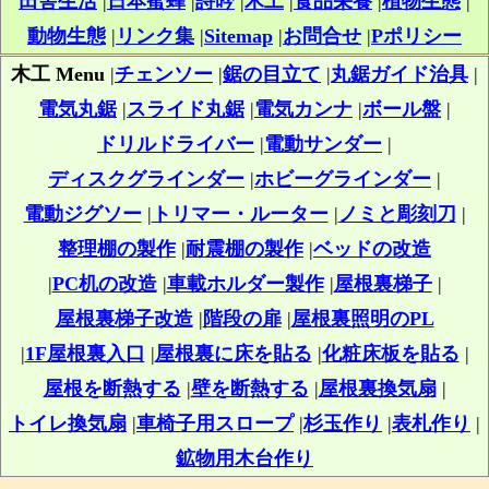
田舎生活
|
日本蜜蜂
|
詩吟
|
木工
|
食品栄養
|
植物生態
|
動物生態
|
リンク集
|
Sitemap
|
お問合せ
|
Pポリシー
木工 Menu
|
チェンソー
|
鋸の目立て
|
丸鋸ガイド治具
|
電気丸鋸
|
スライド丸鋸
|
電気カンナ
|
ボール盤
|
ドリルドライバー
|
電動サンダー
|
ディスクグラインダー
|
ホビーグラインダー
|
電動ジグソー
|
トリマー・ルーター
|
ノミと彫刻刀
|
整理棚の製作
|
耐震棚の製作
|
ベッドの改造
|
PC机の改造
|
車載ホルダー製作
|
屋根裏梯子
|
屋根裏梯子改造
|
階段の扉
|
屋根裏照明のPL
|
1F屋根裏入口
|
屋根裏に床を貼る
|
化粧床板を貼る
|
屋根を断熱する
|
壁を断熱する
|
屋根裏換気扇
|
トイレ換気扇
|
車椅子用スロープ
|
杉玉作り
|
表札作り
|
鉱物用木台作り