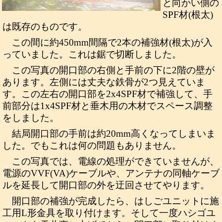
と向かい側の
SPF材(根太)
は既存のものです。
この間に約450mm間隔で2本の補強材(根太)が入
っていました。これは鋸で切断しました。
この写真の開口部の右側と手前の下に2階の壁が
あります。左側には丈夫な鉄骨が2つ見えていま
す。この左右の開口部を2x4SPF材で補強して、手
前部分は1x4SPF材と垂木用の木材でスペース調整
をしました。
結局開口部の手前は約20mm高くなってしまいま
した。でもこれは何の問題もありません。
この写真では、電線の処理ができていませんが、
電源のVVF(VA)ケーブルや、アンテナの同軸ケーブ
ルを延長して開口部の外を迂回させてやります。
開口部の補強が完成したら、はしごユニットに施
工用L形金具を取り付けます。そして一度ハシゴユ