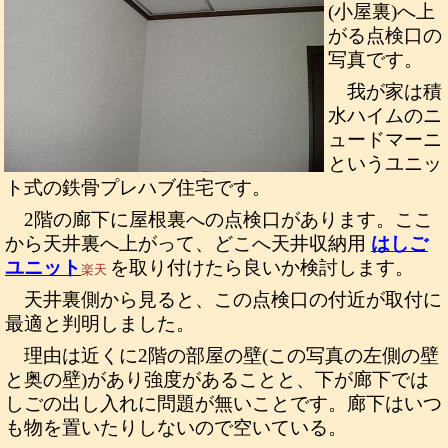
(小屋裏)へ上
がる点検口の
写真です。
我が家は積
水ハイムのニ
ュードマーニ
というユニッ
ト式の鉄骨プレハブ住宅です。
2階の廊下に屋根裏への点検口があります。ここ
から天井裏へ上がって、どこへ天井収納用
はしご
ユニット
を取り付けたら良いか検討します。
楽天
天井裏側から見ると、この点検口の付近が取付に
最適と判明しました。
理由は近くに2階の部屋の壁(この写真の左側の壁
と奥の壁)があり強度があることと、下が廊下では
しごの出し入れに問題が無いことです。廊下はいつ
も物を置いたりしないので空いている。