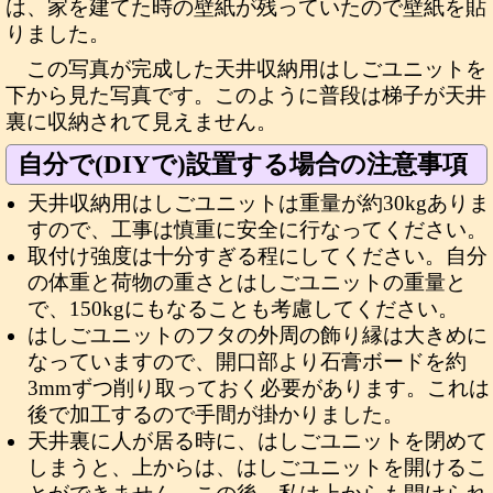
は、家を建てた時の壁紙が残っていたので壁紙を貼
りました。
この写真が完成した天井収納用はしごユニットを
下から見た写真です。このように普段は梯子が天井
裏に収納されて見えません。
自分で(DIYで)設置する場合の注意事項
天井収納用はしごユニットは重量が約30kgありま
すので、工事は慎重に安全に行なってください。
取付け強度は十分すぎる程にしてください。自分
の体重と荷物の重さとはしごユニットの重量と
で、150kgにもなることも考慮してください。
はしごユニットのフタの外周の飾り縁は大きめに
なっていますので、開口部より石膏ボードを約
3mmずつ削り取っておく必要があります。これは
後で加工するので手間が掛かりました。
天井裏に人が居る時に、はしごユニットを閉めて
しまうと、上からは、はしごユニットを開けるこ