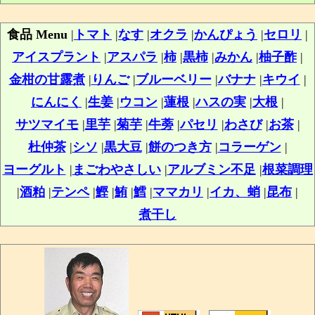
食品 Menu
|
トマト
|
なす
|
オクラ
|
かんぴょう
|
セロリ
|
アイスプラント
|
アスパラ
|
柿
|
黒柿
|
みかん
|
柚子酢
|
金柑の甘露煮
|
りんご
|
ブルーベリー
|
バナナ
|
キウイ
|
にんにく
|
生姜
|
ウコン
|
蓮根
|
ハスの実
|
大根
|
サツマイモ
|
里芋
|
菊芋
|
牛蒡
|
パセリ
|
わさび
|
お茶
|
杜仲茶
|
シソ
|
黒大豆
|
餅のつき方
|
コラーゲン
|
ヨーグルト
|
まごわやさしい
|
アルブミン不足
|
根菜調理
|
酒粕
|
テンペ
|
鰹
|
鮪
|
鱈
|
ママカリ
|
イカ、蛸
|
昆布
|
煮干し