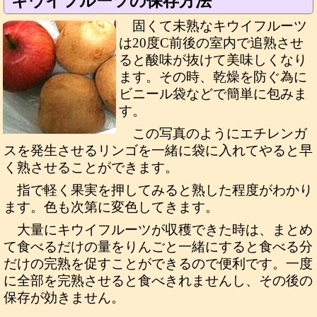
キウイフルーツの保存方法
固くて未熟なキウイフルーツ
は20度C前後の室内で追熟させ
ると酸味が抜けて美味しくなり
ます。その時、乾燥を防ぐ為に
ビニール袋などで簡単に包みま
す。
この写真のようにエチレンガ
スを発生させるリンゴを一緒に袋に入れてやると早
く熟させることができます。
指で軽く果実を押してみると熟した程度がわかり
ます。色も次第に変色してきます。
大量にキウイフルーツが収穫できた時は、まとめ
て食べるだけの量をりんごと一緒にすると食べる分
だけの完熟を促すことができるので便利です。一度
に全部を完熟させると食べきれませんし、その後の
保存が効きません。