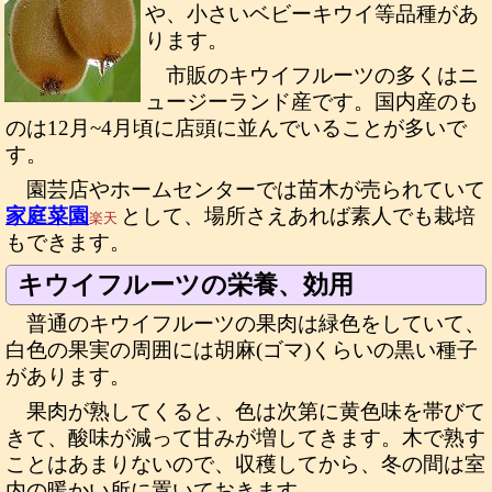
や、小さいベビーキウイ等品種があ
ります。
市販のキウイフルーツの多くはニ
ュージーランド産です。国内産のも
のは12月~4月頃に店頭に並んでいることが多いで
す。
園芸店やホームセンターでは苗木が売られていて
家庭菜園
として、場所さえあれば素人でも栽培
楽天
もできます。
キウイフルーツの栄養、効用
普通のキウイフルーツの果肉は緑色をしていて、
白色の果実の周囲には胡麻(ゴマ)くらいの黒い種子
があります。
果肉が熟してくると、色は次第に黄色味を帯びて
きて、酸味が減って甘みが増してきます。木で熟す
ことはあまりないので、収穫してから、冬の間は室
内の暖かい所に置いておきます。