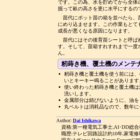
です。この為、水を貯めてから全体
掘って畝の高さを更に水平にするの
苗代にポット苗の箱を並べたら、
にめり込ませます。この作業もとて
成長が悪くなる原因になります。
苗代にはその後育苗シートと呼ば
す。そして、苗箱すれすれまで一度
ん。
籾蒔き機、覆土機のメンテ
籾蒔き機と覆土機を使う前には、
いとキーキー鳴ることがあります
使い終わった籾蒔き機と覆土機は
洗いします。
金属部分は錆びないように、油を
丸ベルトは消耗品なので、数年に
Author:
Dai Ishikawa
資格:第一種電気工事士,AI･DD総
職歴:テレビ回路設計約10年,家電修