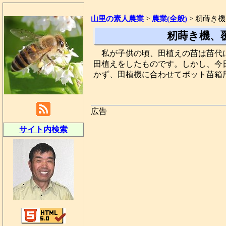
山里の素人農業
>
農業(全般)
>
籾蒔き機
籾蒔き機、
私が子供の頃、田植えの苗は苗代
田植えをしたものです。しかし、今
かず、田植機に合わせてポット苗箱
広告
サイト内検索