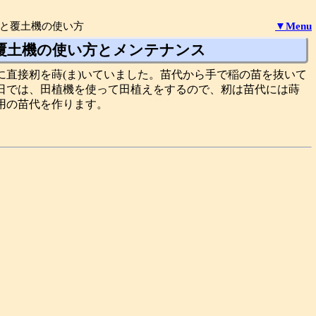
と覆土機の使い方
▼Menu
覆土機の使い方とメンテナンス
に直接籾を蒔(ま)いていました。苗代から手で稲の苗を抜いて
日では、田植機を使って田植えをするので、籾は苗代には蒔
用の苗代を作ります。