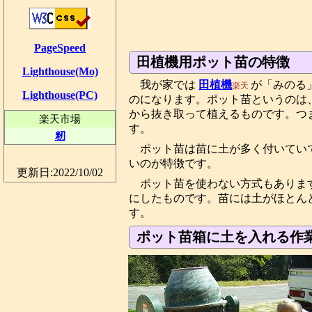
PageSpeed
田植機用ポット苗の特徴
Lighthouse(Mo)
我が家では
田植機
が「みのる
楽天
Lighthouse(PC)
のになります。ポット苗というのは
から抜き取って植えるものです。つ
楽天市場
す。
籾
ポット苗は苗に土が多く付いてい
いのが特徴です。
更新日:2022/10/02
ポット苗を使わない方式もありま
にしたものです。苗には土がほとん
す。
ポット苗箱に土を入れる作