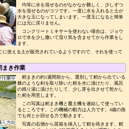
均等に水を混ぜるのがなかなか難しく、少しずつ
水を混ぜるのがコツです。一度に水を入れると土が
大きな玉になってしまいます。一度玉になると簡単
には元に戻りません。
コンクリートミキサーを使わない場合は、ジョウ
ロで水を少し撒いて湿り気を含ませてから作業をし
ます。
ぐに使える土が販売されているようですので、それを使って
籾まき作業
籾まきの約1週間前から、選別して籾から出ている
棘のような剣を取り除いた籾を水に漬けたり、風呂
の残り湯に漬けたりして、少し芽を出させて乾かし
た籾を用意します。
この写真は籾まき機と覆土機を連結して使ってい
るところです。この機械の動力は人力です。4歳の孫
でも何とか回せる力で動きます。
写真の右側から苗箱を挿入して籾を蒔きます。籾