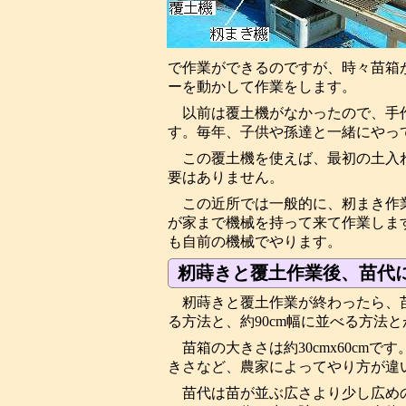
で作業ができるのですが、時々苗箱
ーを動かして作業をします。
以前は覆土機がなかったので、手
す。毎年、子供や孫達と一緒にやっ
この覆土機を使えば、最初の土入
要はありません。
この近所では一般的に、籾まき作
が家まで機械を持って来て作業しま
も自前の機械でやります。
籾蒔きと覆土作業後、苗代
籾蒔きと覆土作業が終わったら、苗
る方法と、約90cm幅に並べる方法
苗箱の大きさは約30cmx60cm
きさなど、農家によってやり方が違
苗代は苗が並ぶ広さより少し広め