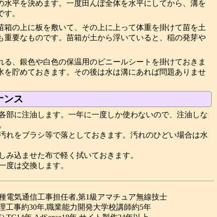
の水平を決めます。一度田んぼ全体を水平にしてから、溝を
です。
苗箱の上に板を敷いて、その上に上って体重を掛けて苗を土
も重要なものです。苗箱が土から浮いていると、稲の発芽や
れる、銀色や白色の保温用のビニールシートを掛けておきま
水を貯めておきます。その後は水は溝にあれば問題ありませ
ナンス
各部に注油します。一年に一度しか使わないので、注油しな
。
汚れをブラシ等で落としておきます。汚れのひどい場合は水
しみ込ませた布で軽く拭いておきます。
一度は交換します。
合種電気通信工事担任者,第1級アマチュア無線技士
理工事約30年,職業能力開発大学校講師約5年