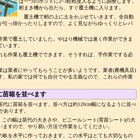
は一つのポットに2~3粒程度入るように調整します。
籾まき機から出たら、すぐ覆土機に入ります。
覆土機で籾の上に土をかぶせていきます。全自動
が引っ掛かったりしますので、よく見ながらゆっくりとレバ
作業で覆土していました。やはり機械では速く作業ができま
ています。
れも作業も覆土機でできます。そうすれば、手作業でする必
業は業者にやってもらうことが多いようです。業者(農機具店)
す。私の家では何でも自分でやる主義なので、これらの作業
に苗箱を並べます
代に苗箱を並べます。並べ方は約120cm幅になるように並べ
とがあります。
です。この幅は苗代の大きさや、ビニールシート(育苗シート)の大
いますので、やり易い方法で作業をしてください。
の畝を水平に作っておきます。この水平はとても大切なもの