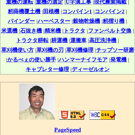
重機の運転
|
重機の選定
|
U字溝工事
|
現代農業掲載
|
籾蒔機覆土機
|
田植機
|
コンバイン1
|
コンバイン2
|
バインダー
|
ハーベスター
|
穀物乾燥機
|
籾摺り機
|
米選機
|
石抜き機
|
精米機
|
トラクタ
|
ファンベルト交換
|
トラクタ耕転
|
耕運機
|
運搬車
|
高圧洗浄機
|
草刈機使い方
|
草刈機の刃
|
草刈機修理
|
チップソー研磨
|
かるべぇの使い勝手
|
ハンマーナイフモア
|
発電機
|
キャブレター修理
|
ディーゼルオン
PageSpeed