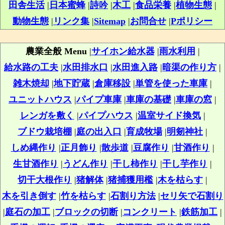
田舎生活
|
日本蜜蜂
|
詩吟
|
木工
|
食品栄養
|
植物生態
|
動物生態
|
リンク集
|
Sitemap
|
お問合せ
|
Pポリシー
農業全般 Menu
|
サイホン給水器
|
雨水利用
|
給水路の工夫
|
水田排水口
|
水田進入路
|
暗渠の作り方
|
雑木焼却
|
地下貯蔵
|
倉庫移設
|
単管を使った車庫
|
ユニットハウス
|
パイプ車庫
|
車庫の基礎
|
車庫の窓
|
レンガを敷く
|
パイプハウス
|
温室サイド換気
|
ブドウ栽培棚
|
庭の出入口
|
育成牧場
|
明剱神社
|
しめ縄作り
|
正月飾り
|
散歩道
|
豆腐作り
|
甘酒作り
|
生甘酒作り
|
うどん作り
|
干し柿作り
|
干し芋作り
|
切干大根作り
|
猪解体
|
猪捕獲用檻
|
木を枯らす
|
木を引き倒す
|
竹を枯らす
|
石割り方法
|
セリ矢で石割り
|
庭石の加工
|
ブロックの切断
|
コンクリート
|
鉄筋加工
|