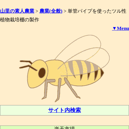
山里の素人農業
>
農業(全般)
>
単管パイプを使ったツル性
植物栽培棚の製作
▼Menu
サイト内検索