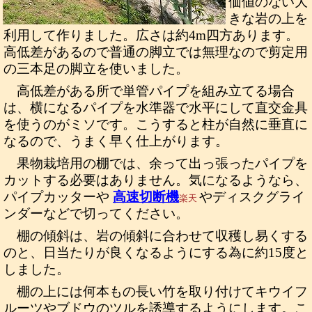
価値のない大
きな岩の上を
利用して作りました。広さは約4m四方あります。
高低差があるので普通の脚立では無理なので剪定用
の三本足の脚立を使いました。
高低差がある所で単管パイプを組み立てる場合
は、横になるパイプを水準器で水平にして直交金具
を使うのがミソです。こうすると柱が自然に垂直に
なるので、うまく早く仕上がります。
果物栽培用の棚では、余って出っ張ったパイプを
カットする必要はありません。気になるようなら、
パイプカッターや
高速切断機
やディスクグライ
楽天
ンダーなどで切ってください。
棚の傾斜は、岩の傾斜に合わせて収穫し易くする
のと、日当たりが良くなるようにする為に約15度と
しました。
棚の上には何本もの長い竹を取り付けてキウイフ
ルーツやブドウのツルを誘導するようにします。こ