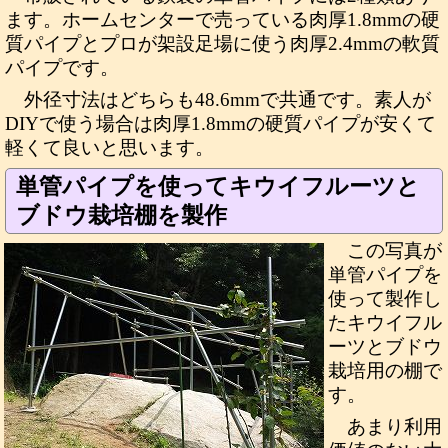
ます。ホームセンターで売っている肉厚1.8mmの硬
質パイプとプロが架設足場に使う肉厚2.4mmの軟質
パイプです。
外径寸法はどちらも48.6mmで共通です。素人が
DIYで使う場合は肉厚1.8mmの硬質パイプが安くて
軽くて良いと思います。
単管パイプを使ってキウイフルーツと
ブドウ栽培棚を製作
この写真が
単管パイプを
使って製作し
たキウイフル
ーツとブドウ
栽培用の棚で
す。
あまり利用